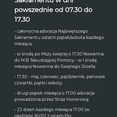
Sakramentu w dni
powszednie od 07.30 do
17.30
- całonocna adoracja Najświętszego
Sakramentu ostatni piątek/sobota każdego
miesiąca;
- w środę po Mszy świętej o 17.30 Nowenna
do M.B. Nieustającej Pomocy - w I środę
miesiąca Nowenna do Świętego Józefa;
- 17.30 - maj, czerwiec, październik, pierwsze
czwartki, piątki i soboty;
- drugi piątek miesiąca o 17.00 adoracja
prowadzona przez Straż Honorową;
- 23 dzień każdego miesiąca 17.00 (w
niedzielę 16.00) z ojcem Pio;