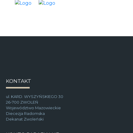
KONTAKT
ul. KARD. WYSZYŃSKIEGO 30
26-700 ZWOLEŃ
Województwo Mazowieckie
Diecezja Radomska
Dekanat Zwoleński