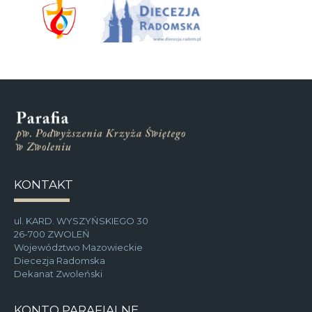
KONTAKT
ul. KARD. WYSZYŃSKIEGO 30
26-700 ZWOLEŃ
Województwo Mazowieckie
Diecezja Radomska
Dekanat Zwoleński
KONTO PARAFIALNE