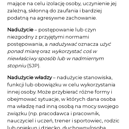
mające na celu izolację osoby, uczynienie jej
zależną, skłonną do zaufania i bardziej
podatną na agresywne zachowanie.
Nadużycie
– postępowanie lub czyn
niezgodny z przyjętymi normami
postępowania, a
nadużywać
oznacza
użyć
ponad miarę
oraz
wykorzystać coś w
niewłaściwy sposób lub w nadmiernym
stopniu
(SJP).
Nadużycie władzy
– nadużycie stanowiska,
funkcji lub obowiązku w celu wykorzysta­nia
innej osoby. Może przybierać różne formy i
obejmować sytuacje, w których dana osoba
ma władzę nad inną osobą na mocy swojego
związku (np. pracodawca i pracownik,
nauczyciel i uczeń, trener i sportowiec, rodzic
lub opiekun i dziecko, duchowny/osoba