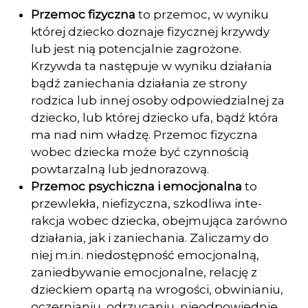
Przemoc fizyczna
to przemoc, w wyniku
której dziecko doznaje fizycznej krzyw­dy
lub jest nią potencjalnie zagrożone.
Krzywda ta następuje w wyniku działa­nia
bądź zaniechania działania ze strony
rodzica lub innej osoby odpowiedzial­nej za
dziecko, lub której dziecko ufa, bądź która
ma nad nim władzę. Przemoc fizyczna
wobec dziecka może być czynnością
powtarzalną lub jednorazową.
Przemoc psychiczna i emocjonalna
to
przewlekła, niefizyczna, szkodliwa inte­
rakcja wobec dziecka, obejmująca zarówno
działania, jak i zaniechania. Zalicza­my do
niej m.in. niedostępność emocjonalną,
zaniedbywanie emocjonalne, relację z
dzieckiem opartą na wrogości, obwinianiu,
oczernianiu, odrzucaniu, nieodpo­wiednie