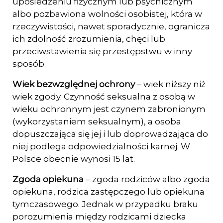
upośledzeniu fizycznym lub psychicz­nym
albo pozbawiona wolności osobistej, która w
rzeczywistości, nawet spora­dycznie, ogranicza
ich zdolność zrozumienia, chęci lub
przeciwstawienia się prze­stępstwu w inny
sposób.
Wiek bezwzględnej ochrony
– wiek niższy niż
wiek zgody. Czynność seksualna z osobą w
wieku ochronnym jest czynem zabronionym
(wykorzystaniem seksualnym), a osoba
dopuszczająca się jej i lub doprowadzająca do
niej podlega odpowiedzial­ności karnej. W
Polsce obecnie wynosi 15 lat.
Zgoda opiekuna
– zgoda rodziców albo zgoda
opiekuna, rodzica zastępczego lub opie­kuna
tymczasowego. Jednak w przypadku braku
porozumienia między rodzica­mi dziecka