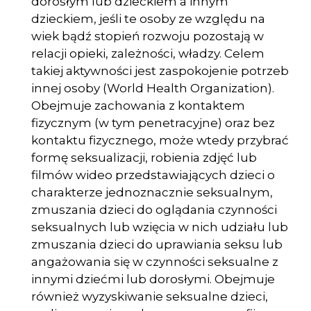
dorosłym lub dzieckiem a innym
dzieckiem, jeśli te osoby ze wzglę­du na
wiek bądź stopień rozwoju pozostają w
relacji opieki, zależności, władzy. Celem
takiej aktywności jest zaspokojenie potrzeb
innej osoby (World Health Organization).
Obejmuje zachowania z kontaktem
fizycznym (w tym penetra­cyjne) oraz bez
kontaktu fizycznego, może wtedy przybrać
formę seksualizacji, robienia zdjęć lub
filmów wideo przedstawiających dzieci o
charakterze jedno­znacznie seksualnym,
zmuszania dzieci do oglądania czynności
seksualnych lub wzięcia w nich udziału lub
zmuszania dzieci do uprawiania seksu lub
anga­żowania się w czynności seksualne z
innymi dziećmi lub dorosłymi. Obejmuje
również wyzyskiwanie seksualne dzieci,