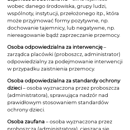
wobec danego środowiska, grupy ludzi,
wspólnoty, instytucji, przełożonego itp., która
może przyjmować formy pozytyw­ne, np.
dochowanie tajemnicy, lub negatywne, np.
niereagowanie bądź zaprzecza­nie przemocy.
Osoba odpowiedzialna za interwencję
–
zarządca placówki (proboszcz, administrator)
odpowiedzial­ny za podejmowanie interwencji
w przypadku zaistnienia przemocy.
Osoba odpowiedzialna za standardy ochrony
dzieci
– osoba wyznaczona przez proboszcza
(administratora), sprawująca nadzór nad
prawidłowym stosowaniem standardów
ochrony dzieci.
Osoba zaufana
– osoba wyznaczona przez
proboszcza (administratora), ciesząca się