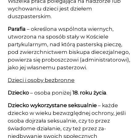
Wszelka praca polegająca na nadzorze lub
wychowaniu dzieci jest dziełem
duszpasterskim.
Parafia
– określona wspólnota wiernych,
utworzona na sposób stały w Kościele
partyku­larnym, nad którą pasterską pieczę,
pod zwierzchnictwem biskupa diecezjalnego,
powierza się proboszczowi (administratorowi),
jako jej własnemu pasterzowi.
Dzieci i osoby bezbronne
Dziecko
– osoba poniżej
18. roku życia
.
Dziecko wykorzystane seksualnie
– każde
dziecko w wieku bezwzględnej ochrony, jeśli
osoba dojrzała seksualnie, czy to przez
świadome działanie, czy też przez za­
niedbywanie swoich społecznych