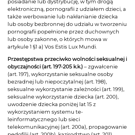
posiadanie lub dystrybucję, w tym drogą
elektroniczną, pornografii z udziałem dzieci, a
także werbowanie lub nakłanianie dziecka
lub osoby bezbron­nej do udziału w tworzeniu
pornografii popełnione przez duchownych
lub osoby zakonne, o których mowa w
artykule 1 §1 a) Vos Estis Lux Mundi.
Przestępstwa przeciwko wolności seksualnej i
obyczajności (art. 197-205 k.k.)
– zgwał­cenie
(art. 197), wykorzystanie seksualne osoby
bezradnej lub niepoczytalnej (art. 198),
seksualne wykorzystanie zależności (art. 199),
seksualne wykorzystanie dziecka (art. 200),
uwodzenie dziecka poniżej lat 15 z
wykorzystaniem systemu te­
leinformatycznego lub sieci
telekomunikacyjnej (art. 200a), propagowanie
pedofilii (art. 200b), kazirodztwo (art. 201),