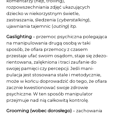
komentarzy (hejt, trolling),
rozpowszechniania zdjęć ukazujących
dziecko w niekorzystnym świetle,
zastraszania, śledzenia (
cyberstalking
),
ujawniania tajem­nic (
outing
) itp.
Gaslighting
– przemoc psychiczna polegająca
na manipulowania drugą osobą w taki
sposób, że ofiara przemocy z czasem
przestaje ufać swoim osądom, staje się zdezo­
rientowana, zalękniona i traci zaufanie do
swojej pamięci czy percepcji. Jeśli mani­
pulacja jest stosowana stale i metodycznie,
może w końcu doprowadzić do tego, że ofiara
zacznie kwestionować swoje zdrowie
psychiczne. W ten sposób manipulator
przejmuje nad nią całkowitą kontrolę.
Grooming (wobec dorosłego)
– zachowania