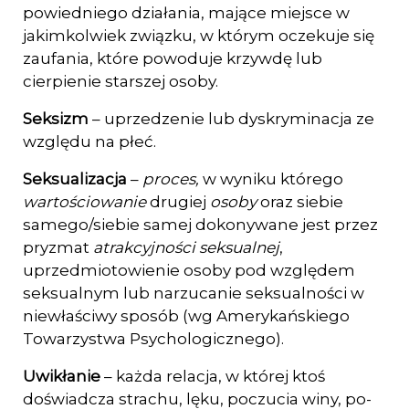
powiedniego działania, mające miejsce w
jakimkolwiek związku, w którym ocze­kuje się
zaufania, które powoduje krzywdę lub
cierpienie starszej osoby.
Seksizm
– uprzedzenie lub dyskryminacja ze
względu na płeć.
Seksualizacja
–
proces,
w wyniku którego
wartościowanie
drugiej
osoby
oraz siebie
samego/siebie samej dokonywane jest przez
pryzmat
atrakcyjności seksualnej
,
uprzedmioto­wienie osoby pod względem
seksualnym lub narzucanie seksualności w
niewłaści­wy sposób (wg Amerykańskiego
Towarzystwa Psychologicznego).
Uwikłanie
– każda relacja, w której ktoś
doświadcza strachu, lęku, poczucia winy, po­