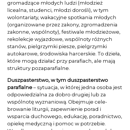
gromadzące mło­dych ludzi (młodzież
licealna, studenci, młodzi dorośli), w tym
wolontariaty, wa­kacyjne spotkania młodych
(organizowane przez zakony, zgromadzenia
zakonne, wspólnoty), festiwale młodzieżowe,
rekolekcje wyjazdowe, wspólnoty różnych
stanów, pielgrzymki piesze, pielgrzymki
autokarowe, środowiska harcerskie. To dzieła,
które mogą działać przy parafiach, ale mają
struktury pozaparafialne.
Duszpasterstwo, w tym duszpasterstwo
parafialne
– sytuacja, w której jedna osoba jest
odpowiedzialna za dobro drugiej lub za
wspólnotę wyznaniową. Obejmuje cele­
browanie liturgii, zapewnienie porad i
wsparcia duchowego, edukację, poradnic­two,
opiekę medyczną i pomoc w potrzebie.