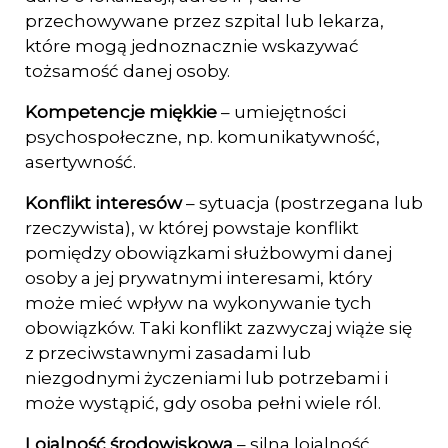
przechowywane przez szpital lub lekarza,
które mogą jednoznacznie wska­zywać
tożsamość danej osoby.
Kompetencje miękkie
– umiejętności
psychospołeczne, np. komunikatywność,
asertywność.
Konflikt interesów
– sytuacja (postrzegana lub
rzeczywista), w której powstaje konflikt
pomiędzy obowiązkami służbowymi danej
osoby a jej prywatnymi interesami, który
może mieć wpływ na wykonywanie tych
obowiązków. Taki konflikt zazwy­czaj wiąże się
z przeciwstawnymi zasadami lub
niezgodnymi życzeniami lub po­trzebami i
może wystąpić, gdy osoba pełni wiele ról.
Lojalność środowiskowa
– silna lojalność