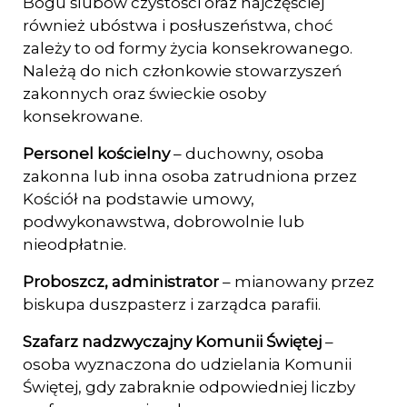
Bogu ślubów czystości oraz najczęściej
również ubóstwa i posłuszeństwa, choć
zależy to od formy życia konsekrowanego.
Należą do nich członkowie stowarzyszeń
zakonnych oraz świec­kie osoby
konsekrowane.
Personel kościelny
– duchowny, osoba
zakonna lub inna osoba zatrudniona przez
Ko­ściół na podstawie umowy,
podwykonawstwa, dobrowolnie lub
nieodpłatnie.
Proboszcz, administrator
– mianowany przez
biskupa duszpasterz i zarządca parafii.
Szafarz nadzwyczajny Komunii Świętej
–
osoba wyznaczona do udzielania Komunii
Świętej, gdy zabraknie odpowiedniej liczby