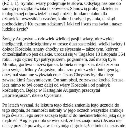
(Rz 1, 1). Symbol wiary podejmuje te słowa. Odsyłają nas one do
samego początku świata i człowieka. Stanowią próbę udzielenia
teologicznej odpowiedzi na najbardziej fundamentalne dla
człowieka wszystkich czasów, kultur i tradycji pytania, tj. skąd
pochodzimy? Ku czemu zdążamy? Jaki cel i sens ma świat i nasze
ludzkie życie?
Święty Augustyn – człowiek wielkiej pasji i wiary, niezwykłej
inteligencji, niedościgniony w trosce duszpasterskiej, wielki święty i
doktor Kościoła, znany choćby ze słyszenia – także tym, którym
chrześcijaństwo jest dalekie, urodził się w Tagaście 13 listopada 354
roku. Jego ojciec był patrycjuszem, poganinem, zaś matką była
Monika, gorliwa chrześcijanka, kobieta energiczna, dziś czczona
jako święta. Młody Augustyn, obdarzony niezwykłą inteligencją,
otrzymał staranne wykształcenie. Jezus Chrystus był dla niego
zawsze kimś fascynującym. On sam pisał, że zawsze kochał Jezusa,
lecz mimo to był coraz dalej od wiary Kościoła i od praktyk
kościelnych. Będąc w Kartaginie Augustyn przeczytał
„Hortensjusza”, dzieło Cycerona.
Po latach wyznał, że lektura tego dzieła zmieniła jego uczucia do
tego stopnia, że marności nabrały w jego oczach wszystkie ambicje
tego świata. Jego serce zaczęło tęsknić do nieśmiertelności jaką daje
mądrość. Augustyn dobrze wiedział, że bez znajomości Jezusa nie
da się poznać prawdy, a w fascynującej go książce imienia Jezus nie