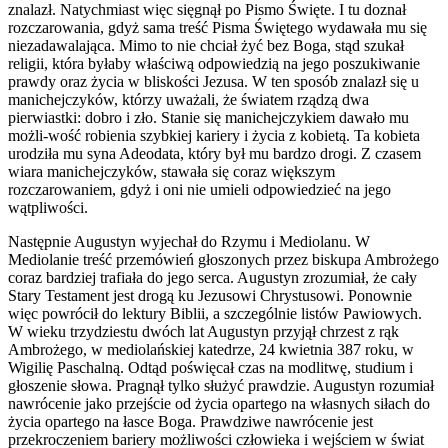
znalazł. Natychmiast więc sięgnął po Pismo Święte. I tu doznał
rozczarowania, gdyż sama treść Pisma Świętego wydawała mu się
niezadawalająca. Mimo to nie chciał żyć bez Boga, stąd szukał
religii, która byłaby właściwą odpowiedzią na jego poszukiwanie
prawdy oraz życia w bliskości Jezusa. W ten sposób znalazł się u
manichejczyków, którzy uważali, że światem rządzą dwa
pierwiastki: dobro i zło. Stanie się manichejczykiem dawało mu
możli-wość robienia szybkiej kariery i życia z kobietą. Ta kobieta
urodziła mu syna Adeodata, który był mu bardzo drogi. Z czasem
wiara manichejczyków, stawała się coraz większym
rozczarowaniem, gdyż i oni nie umieli odpowiedzieć na jego
wątpliwości.
Następnie Augustyn wyjechał do Rzymu i Mediolanu. W
Mediolanie treść przemówień głoszonych przez biskupa Ambrożego
coraz bardziej trafiała do jego serca. Augustyn zrozumiał, że cały
Stary Testament jest drogą ku Jezusowi Chrystusowi. Ponownie
więc powrócił do lektury Biblii, a szczególnie listów Pawiowych.
W wieku trzydziestu dwóch lat Augustyn przyjął chrzest z rąk
Ambrożego, w mediolańskiej katedrze, 24 kwietnia 387 roku, w
Wigilię Paschalną. Odtąd poświęcał czas na modlitwę, studium i
głoszenie słowa. Pragnął tylko służyć prawdzie. Augustyn rozumiał
nawrócenie jako przejście od życia opartego na własnych siłach do
życia opartego na łasce Boga. Prawdziwe nawrócenie jest
przekroczeniem bariery możliwości człowieka i wejściem w świat