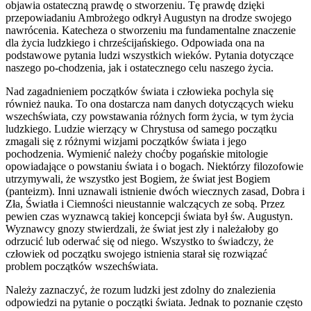
objawia ostateczną prawdę o stworzeniu. Tę prawdę dzięki
przepowiadaniu Ambrożego odkrył Augustyn na drodze swojego
nawrócenia. Katecheza o stworzeniu ma fundamentalne znaczenie
dla życia ludzkiego i chrześcijańskiego. Odpowiada ona na
podstawowe pytania ludzi wszystkich wieków. Pytania dotyczące
naszego po-chodzenia, jak i ostatecznego celu naszego życia.
Nad zagadnieniem początków świata i człowieka pochyla się
również nauka. To ona dostarcza nam danych dotyczących wieku
wszechświata, czy powstawania różnych form życia, w tym życia
ludzkiego. Ludzie wierzący w Chrystusa od samego początku
zmagali się z różnymi wizjami początków świata i jego
pochodzenia. Wymienić należy choćby pogańskie mitologie
opowiadające o powstaniu świata i o bogach. Niektórzy filozofowie
utrzymywali, że wszystko jest Bogiem, że świat jest Bogiem
(panteizm). Inni uznawali istnienie dwóch wiecznych zasad, Dobra i
Zła, Światła i Ciemności nieustannie walczących ze sobą. Przez
pewien czas wyznawcą takiej koncepcji świata był św. Augustyn.
Wyznawcy gnozy stwierdzali, że świat jest zły i należałoby go
odrzucić lub oderwać się od niego. Wszystko to świadczy, że
człowiek od początku swojego istnienia starał się rozwiązać
problem początków wszechświata.
Należy zaznaczyć, że rozum ludzki jest zdolny do znalezienia
odpowiedzi na pytanie o początki świata. Jednak to poznanie często