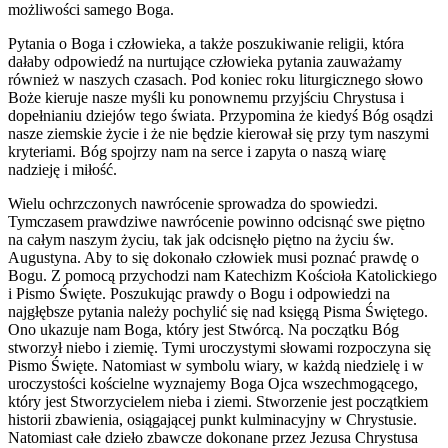
możliwości samego Boga.
Pytania o Boga i człowieka, a także poszukiwanie religii, która
dałaby odpowiedź na nurtujące człowieka pytania zauważamy
również w naszych czasach. Pod koniec roku liturgicznego słowo
Boże kieruje nasze myśli ku ponownemu przyjściu Chrystusa i
dopełnianiu dziejów tego świata. Przypomina że kiedyś Bóg osądzi
nasze ziemskie życie i że nie będzie kierował się przy tym naszymi
kryteriami. Bóg spojrzy nam na serce i zapyta o naszą wiarę
nadzieję i miłość.
Wielu ochrzczonych nawrócenie sprowadza do spowiedzi.
Tymczasem prawdziwe nawrócenie powinno odcisnąć swe piętno
na całym naszym życiu, tak jak odcisnęło piętno na życiu św.
Augustyna. Aby to się dokonało człowiek musi poznać prawdę o
Bogu. Z pomocą przychodzi nam Katechizm Kościoła Katolickiego
i Pismo Święte. Poszukując prawdy o Bogu i odpowiedzi na
najgłębsze pytania należy pochylić się nad księgą Pisma Świętego.
Ono ukazuje nam Boga, który jest Stwórcą. Na początku Bóg
stworzył niebo i ziemię. Tymi uroczystymi słowami rozpoczyna się
Pismo Święte. Natomiast w symbolu wiary, w każdą niedzielę i w
uroczystości kościelne wyznajemy Boga Ojca wszechmogącego,
który jest Stworzycielem nieba i ziemi. Stworzenie jest początkiem
historii zbawienia, osiągającej punkt kulminacyjny w Chrystusie.
Natomiast całe dzieło zbawcze dokonane przez Jezusa Chrystusa