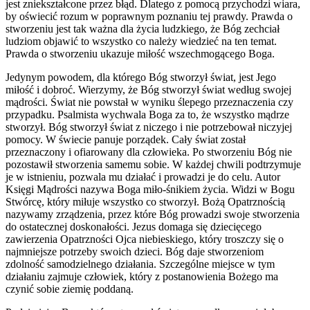
jest zniekształcone przez błąd. Dlatego z pomocą przychodzi wiara,
by oświecić rozum w poprawnym poznaniu tej prawdy. Prawda o
stworzeniu jest tak ważna dla życia ludzkiego, że Bóg zechciał
ludziom objawić to wszystko co należy wiedzieć na ten temat.
Prawda o stworzeniu ukazuje miłość wszechmogącego Boga.
Jedynym powodem, dla którego Bóg stworzył świat, jest Jego
miłość i dobroć. Wierzymy, że Bóg stworzył świat według swojej
mądrości. Świat nie powstał w wyniku ślepego przeznaczenia czy
przypadku. Psalmista wychwala Boga za to, że wszystko mądrze
stworzył. Bóg stworzył świat z niczego i nie potrzebował niczyjej
pomocy. W świecie panuje porządek. Cały świat został
przeznaczony i ofiarowany dla człowieka. Po stworzeniu Bóg nie
pozostawił stworzenia samemu sobie. W każdej chwili podtrzymuje
je w istnieniu, pozwala mu działać i prowadzi je do celu. Autor
Księgi Mądrości nazywa Boga miło-śnikiem życia. Widzi w Bogu
Stwórcę, który miłuje wszystko co stworzył. Bożą Opatrznością
nazywamy zrządzenia, przez które Bóg prowadzi swoje stworzenia
do ostatecznej doskonałości. Jezus domaga się dziecięcego
zawierzenia Opatrzności Ojca niebieskiego, który troszczy się o
najmniejsze potrzeby swoich dzieci. Bóg daje stworzeniom
zdolność samodzielnego działania. Szczególne miejsce w tym
działaniu zajmuje człowiek, który z postanowienia Bożego ma
czynić sobie ziemię poddaną.