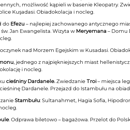
piennych, możliwość kąpieli w basenie Kleopatry. Zw
olice Kuşadasi. Obiadokolacja i nocleg.
d do
Efezu
– najlepiej zachowanego antycznego mias
ł św. Jan Ewangelista. Wizyta w
Meryemana
– Domu D
cleg.
oczynek nad Morzem Egejskim w Kusadasi. Obiadoko
monu
, jednego z najpiękniejszych miast hellenistycz
kolację i nocleg.
nku
cieśniny Dardanele.
Zwiedzanie
Troi
– miejsca leg
eśninę Dardanele. Przejazd do Istambułu na obiado
dzanie
Stambułu
: Sultanahmet, Hagia Sofia, Hipodro
nocleg.
ule
. Odprawa biletowo – bagażowa. Przelot do Polsk