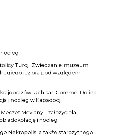
 nocleg.
tolicy Turcji. Zwiedzanie: muzeum
 drugiego jeziora pod względem
 krajobrazów: Uchisar, Goreme, Dolina
ja i nocleg w Kapadocji.
, Meczet Mevlany – założyciela
iadokolację i nocleg.
o Nekropolis, a także starożytnego