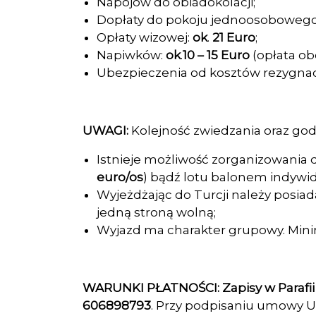
Napojów do obiadokolacji;
Dopłaty do pokoju jednoosobowego: 
Opłaty wizowej:
ok
.
21 Euro
;
Napiwków:
ok
.
10 – 15 Euro
(opłata o
Ubezpieczenia od kosztów rezygnacji
UWAGI:
Kolejność zwiedzania oraz god
Istnieje możliwość zorganizowania d
euro/os
) bądź lotu balonem indywid
Wyjeżdżając do Turcji należy posia
jedną stroną wolną;
Wyjazd ma charakter grupowy. Mini
WARUNKI PŁATNOŚCI:
Zapisy w Parafi
606898793
. Przy podpisaniu umowy Uc