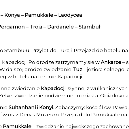
i – Konya – Pamukkale – Laodycea
Pergamon – Troja – Dardanele – Stambuł
o Stambułu. Przylot do Turcji. Przejazd do hotelu na
u Kapadocji. Po drodze zatrzymamy się w
Ankarze
– s
. W dalszej drodze zwiedzanie
Tuz
– jeziora solnego,
leg w hotelu na terenie Kapadocji.
ienne zwiedzanie
Kapadocji
, słynnej z wulkanicznych
 Zelve. Zwiedzanie podziemnego miasta. Obiadokolac
anie
Sultanhani
i
Konyi
. Zobaczymy: kościół św. Pawła
w oraz Dervis Muzeum. Przejazd do Pamukkale na ob
do
Pamukkale
– zwiedzanie największego zachowaneg