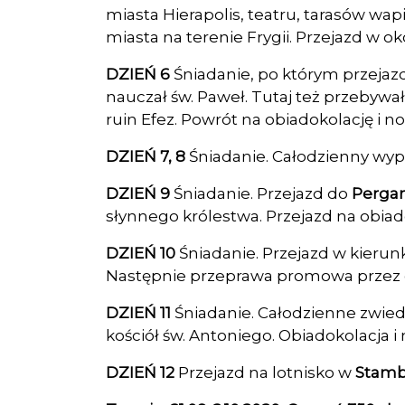
miasta Hierapolis, teatru, tarasów wa
miasta na terenie Frygii. Przejazd w ok
DZIEŃ 6
Śniadanie, po którym przejaz
nauczał św. Paweł. Tutaj też przebywa
ruin Efez. Powrót na obiadokolację i no
DZIEŃ 7, 8
Śniadanie. Całodzienny wyp
DZIEŃ 9
Śniadanie. Przejazd do
Perga
słynnego królestwa. Przejazd na obiado
DZIEŃ 10
Śniadanie. Przejazd w kieru
Następnie przeprawa promowa przez ci
DZIEŃ 11
Śniadanie. Całodzienne zwie
kościół św. Antoniego. Obiadokolacja i 
DZIEŃ 12
Przejazd na lotnisko w
Stamb