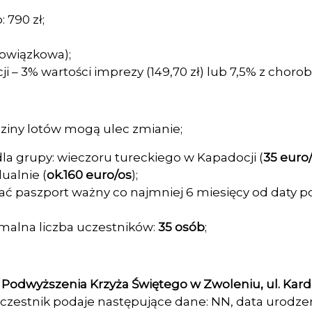
790 zł;
bowiązkowa);
 – 3% wartości imprezy (149,70 zł) lub 7,5% z chorob
ziny lotów mogą ulec zmianie;
la grupy: wieczoru tureckiego w Kapadocji (
35 euro
ualnie (
ok.160 euro/os
);
dać paszport ważny co najmniej 6 miesięcy od daty 
malna liczba uczestników:
35 osób
;
i Podwyższenia Krzyża Świętego w Zwoleniu, ul. Kard
zestnik podaje następujące dane: NN, data urodzeni