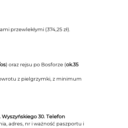
ami przewlekłymi (374,25 zł).
/os
) oraz rejsu po Bosforze (
ok.35
powrotu z pielgrzymki, z minimum
. Wyszyńskiego 30. Telefon
a, adres, nr i ważność paszportu i