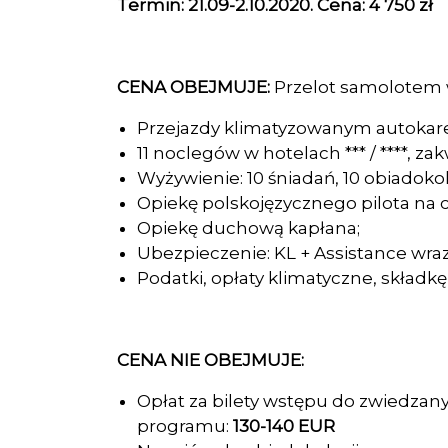
Termin:
21.09-2.10.2020.
Cena:
4 750 zł
CENA OBEJMUJE:
Przelot samolotem w
Przejazdy klimatyzowanym autokare
11 noclegów w hotelach *** / ****, 
Wyżywienie: 10 śniadań, 10 obiadokola
Opiekę polskojęzycznego pilota na ca
Opiekę duchową kapłana;
Ubezpieczenie: KL + Assistance wra
Podatki, opłaty klimatyczne, skład
CENA NIE OBEJMUJE:
Opłat za bilety wstępu do zwiedzan
programu:
130-140
EUR