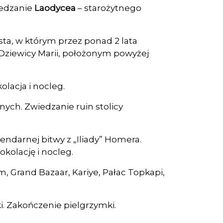
iedzanie
Laodycea
– starożytnego
ta, w którym przez ponad 2 lata
ziewicy Marii, położonym powyżej
lacja i nocleg.
nych. Zwiedzanie ruin stolicy
endarnej bitwy z „Iliady” Homera.
kolację i nocleg.
m, Grand Bazaar, Kariye, Pałac Topkapi,
i. Zakończenie pielgrzymki.