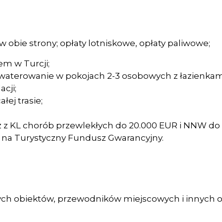
 obie strony; opłaty lotniskowe, opłaty paliwowe;
m w Turcji;
zakwaterowanie w pokojach 2-3 osobowych z łazienkam
cji;
łej trasie;
z z KL chorób przewlekłych do 20.000 EUR i NNW do
kę na Turystyczny Fundusz Gwarancyjny.
ych obiektów, przewodników miejscowych i innych op