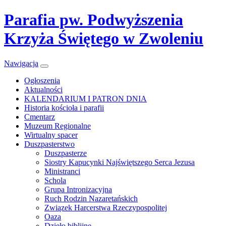
Parafia pw. Podwyższenia
Krzyża Świętego w Zwoleniu
Nawigacja
Ogłoszenia
Aktualności
KALENDARIUM I PATRON DNIA
Historia kościoła i parafii
Cmentarz
Muzeum Regionalne
Wirtualny spacer
Duszpasterstwo
Duszpasterze
Siostry Kapucynki Najświętszego Serca Jezusa
Ministranci
Schola
Grupa Intronizacyjna
Ruch Rodzin Nazaretańskich
Związek Harcerstwa Rzeczypospolitej
Oaza
Dzieło biblijne