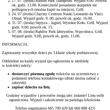
17. 07. (środa) Radom Park Trampolin. Wyjazd 9.00. Powrót
ok. godz. 13.00. Konieczność posiadania skarpetek nie
poślizgowych (można kupić na miejscu). Grill.
24. 07 (środa) Chęciny Centrum Nauki Leonardo da Vinci.
Obiad. Wyjazd godz. 9. 00, powrót ok. godz. 16.00.
31. 07. (środa) Stężyca – kąpiel, Wysokie Koło. Grill. Wyjazd
godz. 9.00, powrót ok. 15.
07. 08. (środa) Rąblów Park labiryntów, Wąwolnica. Grill.
Wyjazd godz. 9.00, powrót ok. godz. 15.00.
INFORMACJA:
Zapraszamy wszystkie dzieci po 3 klasie szkoły podstawowej.
Oddzielnie na każdy wyjazd (po ogłoszeniu w niedzielę
w kościele) należy:
dostarczyć
pisemną zgodę
rodziców na uczestnictwo z
podaniem telefonu kontaktowego (druki można zabrać z
zakrystii)
zapisać dziecko na listę
.
Godziny wyjazdów i powrotów mogą ulec zmianie! Lista osób
ograniczona. Wyjazd i zakończenie na parkingu k/kościoła.
Telefon organizatora 665 709 429 lub 660 898 425!