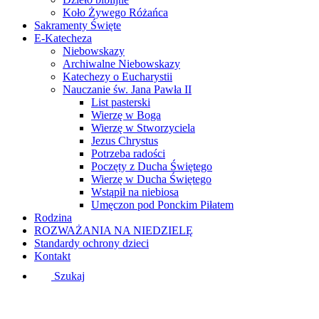
Koło Żywego Różańca
Sakramenty Święte
E-Katecheza
Niebowskazy
Archiwalne Niebowskazy
Katechezy o Eucharystii
Nauczanie św. Jana Pawła II
List pasterski
Wierzę w Boga
Wierzę w Stworzyciela
Jezus Chrystus
Potrzeba radości
Poczęty z Ducha Świętego
Wierzę w Ducha Świętego
Wstąpił na niebiosa
Umęczon pod Ponckim Piłatem
Rodzina
ROZWAŻANIA NA NIEDZIELĘ
Standardy ochrony dzieci
Kontakt
Szukaj