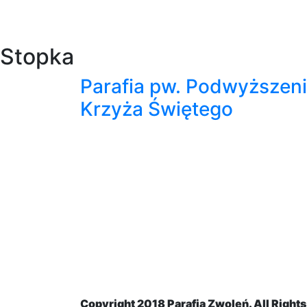
Stopka
Parafia pw. Podwyższen
Krzyża Świętego
Copyright 2018
Parafia Zwoleń
. All Right