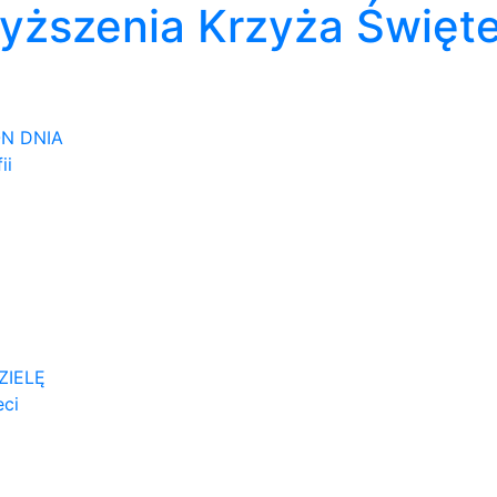
wyższenia Krzyża Święt
ON DNIA
ii
ZIELĘ
eci