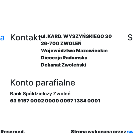
ia
Kontakt
S
ul. KARD. WYSZYŃSKIEGO 30
26-700 ZWOLEŃ
Województwo Mazowieckie
Diecezja Radomska
Dekanat Zwoleński
Konto parafialne
Bank Spółdzielczy Zwoleń
63 9157 0002 0000 0097 1384 0001
s Reserved.
Strona wykonana przez
sw